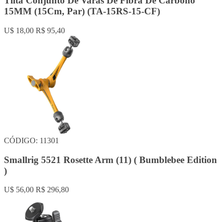
Tilta Conjunto De Varas De Fibra De Carbono
15MM (15Cm, Par) (TA-15RS-15-CF)
U$ 18,00
R$ 95,40
CÓDIGO: 11301
Smallrig 5521 Rosette Arm (11) ( Bumblebee Edition
)
U$ 56,00
R$ 296,80