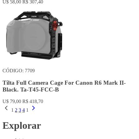
U$ 58,00
R$ 307,40
CÓDIGO: 7709
Tilta Full Camera Cage For Canon R6 Mark II-
Black. Ta-T45-FCC-B
U$ 79,00
R$ 418,70
1
2
3
4
1
Explorar