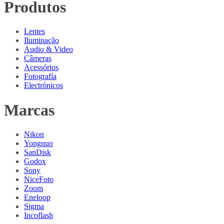
Produtos
Lentes
Iluminação
Audio & Video
Câmeras
Acessórios
Fotografía
Electrónicos
Marcas
Nikon
Yongnuo
SanDisk
Godox
Sony
NiceFoto
Zoom
Eneloop
Sigma
Incoflash