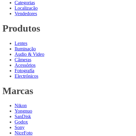
Categorias
Localização
Vendedores
Produtos
Lentes
Iluminação
Audio & Video
Câmeras
Acessórios
Fotografía
Electrónicos
Marcas
Nikon
Yongnuo
SanDisk
Godox
Sony
NiceFoto