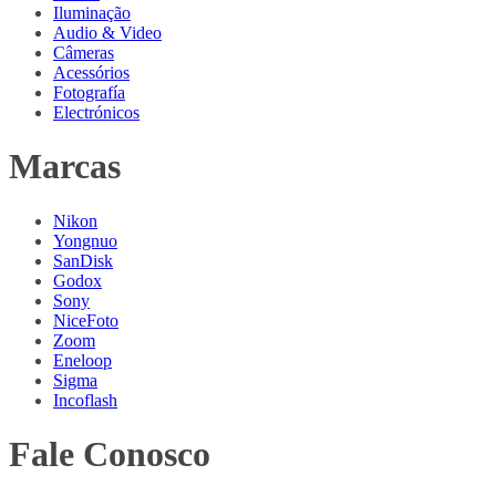
Iluminação
Audio & Video
Câmeras
Acessórios
Fotografía
Electrónicos
Marcas
Nikon
Yongnuo
SanDisk
Godox
Sony
NiceFoto
Zoom
Eneloop
Sigma
Incoflash
Fale Conosco