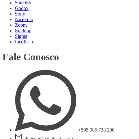
SanDisk
Godox
Sony
NiceFoto
Zoom
Eneloop
Sigma
Incoflash
Fale Conosco
+595 985 738 200
alfatecpy@alfatecpy.com