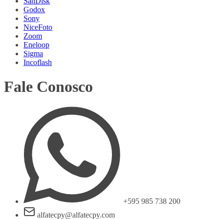
SanDisk
Godox
Sony
NiceFoto
Zoom
Eneloop
Sigma
Incoflash
Fale Conosco
+595 985 738 200
alfatecpy@alfatecpy.com