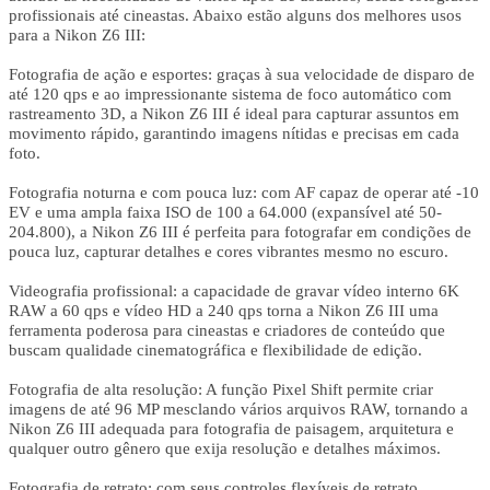
profissionais até cineastas. Abaixo estão alguns dos melhores usos
para a Nikon Z6 III:
Fotografia de ação e esportes: graças à sua velocidade de disparo de
até 120 qps e ao impressionante sistema de foco automático com
rastreamento 3D, a Nikon Z6 III é ideal para capturar assuntos em
movimento rápido, garantindo imagens nítidas e precisas em cada
foto.
Fotografia noturna e com pouca luz: com AF capaz de operar até -10
EV e uma ampla faixa ISO de 100 a 64.000 (expansível até 50-
204.800), a Nikon Z6 III é perfeita para fotografar em condições de
pouca luz, capturar detalhes e cores vibrantes mesmo no escuro.
Videografia profissional: a capacidade de gravar vídeo interno 6K
RAW a 60 qps e vídeo HD a 240 qps torna a Nikon Z6 III uma
ferramenta poderosa para cineastas e criadores de conteúdo que
buscam qualidade cinematográfica e flexibilidade de edição.
Fotografia de alta resolução: A função Pixel Shift permite criar
imagens de até 96 MP mesclando vários arquivos RAW, tornando a
Nikon Z6 III adequada para fotografia de paisagem, arquitetura e
qualquer outro gênero que exija resolução e detalhes máximos.
Fotografia de retrato: com seus controles flexíveis de retrato,