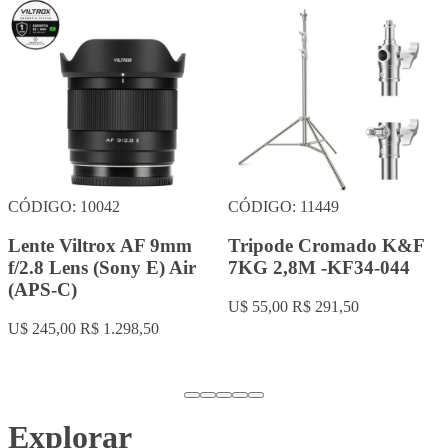
CÓDIGO: 10042
CÓDIGO: 11449
Lente Viltrox AF 9mm
Tripode Cromado K&F
f/2.8 Lens (Sony E) Air
7KG 2,8M -KF34-044
(APS-C)
U$ 55,00
R$ 291,50
U$ 245,00
R$ 1.298,50
Explorar