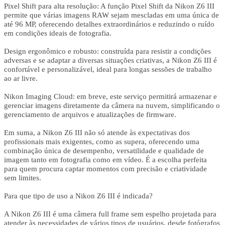
Pixel Shift para alta resolução: A função Pixel Shift da Nikon Z6 III
permite que várias imagens RAW sejam mescladas em uma única de
até 96 MP, oferecendo detalhes extraordinários e reduzindo o ruído
em condições ideais de fotografia.
Design ergonômico e robusto: construída para resistir a condições
adversas e se adaptar a diversas situações criativas, a Nikon Z6 III é
confortável e personalizável, ideal para longas sessões de trabalho
ao ar livre.
Nikon Imaging Cloud: em breve, este serviço permitirá armazenar e
gerenciar imagens diretamente da câmera na nuvem, simplificando o
gerenciamento de arquivos e atualizações de firmware.
Em suma, a Nikon Z6 III não só atende às expectativas dos
profissionais mais exigentes, como as supera, oferecendo uma
combinação única de desempenho, versatilidade e qualidade de
imagem tanto em fotografia como em vídeo. É a escolha perfeita
para quem procura captar momentos com precisão e criatividade
sem limites.
Para que tipo de uso a Nikon Z6 III é indicada?
A Nikon Z6 III é uma câmera full frame sem espelho projetada para
atender às necessidades de vários tipos de usuários, desde fotógrafos