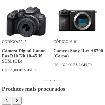
CÓDIGO: 8495
CÓDIGO: 8990
Filmadora Sony ILME-
Camera Dji Osmo 360
FX6V 4K (Cuerpo)
Standard Combo
U$ 5.949,00
R$ 31.529,70
U$ 419,00
R$ 2.220,70
…
Produtos mais procurados