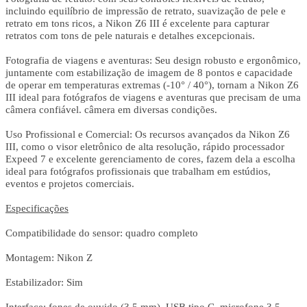
incluindo equilíbrio de impressão de retrato, suavização de pele e
retrato em tons ricos, a Nikon Z6 III é excelente para capturar
retratos com tons de pele naturais e detalhes excepcionais.
Fotografia de viagens e aventuras: Seu design robusto e ergonômico,
juntamente com estabilização de imagem de 8 pontos e capacidade
de operar em temperaturas extremas (-10° / 40°), tornam a Nikon Z6
III ideal para fotógrafos de viagens e aventuras que precisam de uma
câmera confiável. câmera em diversas condições.
Uso Profissional e Comercial: Os recursos avançados da Nikon Z6
III, como o visor eletrônico de alta resolução, rápido processador
Expeed 7 e excelente gerenciamento de cores, fazem dela a escolha
ideal para fotógrafos profissionais que trabalham em estúdios,
eventos e projetos comerciais.
Especificações
Compatibilidade do sensor: quadro completo
Montagem: Nikon Z
Estabilizador: Sim
Interface: fones de ouvido (3,5 mm), USB tipo C, microfone 3,5