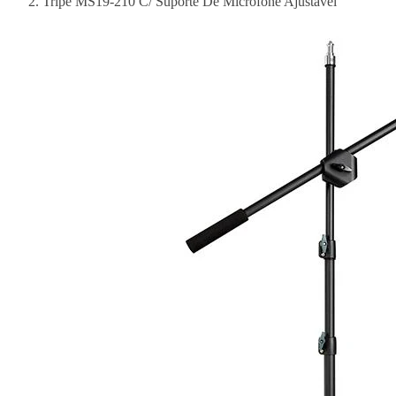
Tripé MS19-210 C/ Suporte De Microfone Ajustável